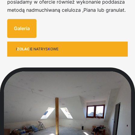
posiadamy w ofercie również wykonanie poddasza
metodą nadmuchiwaną celuloza ,Piana lub granulat.
Galeria
I
ZOLAC
IE NATRYS
K
OWE